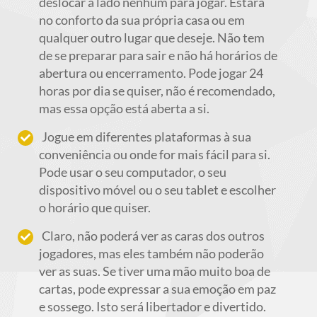
deslocar a lado nenhum para jogar. Estará
no conforto da sua própria casa ou em
qualquer outro lugar que deseje. Não tem
de se preparar para sair e não há horários de
abertura ou encerramento. Pode jogar 24
horas por dia se quiser, não é recomendado,
mas essa opção está aberta a si.
Jogue em diferentes plataformas à sua
conveniência ou onde for mais fácil para si.
Pode usar o seu computador, o seu
dispositivo móvel ou o seu tablet e escolher
o horário que quiser.
Claro, não poderá ver as caras dos outros
jogadores, mas eles também não poderão
ver as suas. Se tiver uma mão muito boa de
cartas, pode expressar a sua emoção em paz
e sossego. Isto será libertador e divertido.