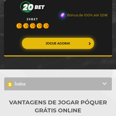
Bónus de 100% até 120€
20BET
JOGUE AGORA!
Índice
VANTAGENS DE JOGAR PÓQUER
GRÁTIS ONLINE