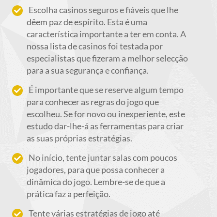
Escolha casinos seguros e fiáveis que lhe
dêem paz de espírito. Esta é uma
característica importante a ter em conta. A
nossa lista de casinos foi testada por
especialistas que fizeram a melhor selecção
para a sua segurança e confiança.
É importante que se reserve algum tempo
para conhecer as regras do jogo que
escolheu. Se for novo ou inexperiente, este
estudo dar-lhe-á as ferramentas para criar
as suas próprias estratégias.
No início, tente juntar salas com poucos
jogadores, para que possa conhecer a
dinâmica do jogo. Lembre-se de que a
prática faz a perfeição.
Tente várias estratégias de jogo até