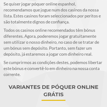
Se quiser jogar póquer online espanhol,
recomendamos que jogue num dos casinos da nossa
lista. Estes casinos foram seleccionados por peritos e
são totalmente dignos de confiança.
Todos os casinos online recomendados têm bónus
diferentes. Agora, poderemos jogar gratuitamente
sem utilizar o nosso dinheiro, no caso de se tratar de
um bónus sem depósito. Portanto, sem fazer um
depósito, já estaremos a jogar com dinheiro real.
Se cumprirmos as condições destes, podemos libertar
este bónus e convertê-lo em dinheiro na nossa conta
corrente.
VARIANTES DE PÓQUER ONLINE
GRÁTIS