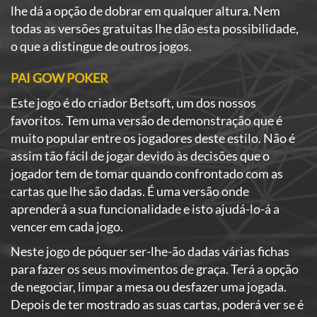
lhe dá a opção de dobrar em qualquer altura. Nem
todas as versões gratuitas lhe dão esta possibilidade,
o que a distingue de outros jogos.
PAI GOW POKER
Este jogo é do criador Betsoft, um dos nossos
favoritos. Tem uma versão de demonstração que é
muito popular entre os jogadores deste estilo. Não é
assim tão fácil de jogar devido às decisões que o
jogador tem de tomar quando confrontado com as
cartas que lhe são dadas. É uma versão onde
aprenderá a sua funcionalidade e isto ajudá-lo-á a
vencer em cada jogo.
Neste jogo de póquer ser-lhe-ão dadas várias fichas
para fazer os seus movimentos de graça. Terá a opção
de negociar, limpar a mesa ou desfazer uma jogada.
Depois de ter mostrado as suas cartas, poderá ver se é