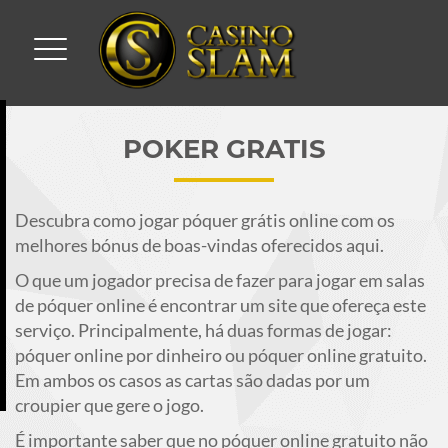
POKER GRATIS
Descubra como jogar póquer grátis online com os
melhores bónus de boas-vindas oferecidos aqui.
O que um jogador precisa de fazer para jogar em salas
de póquer online é encontrar um site que ofereça este
serviço. Principalmente, há duas formas de jogar:
póquer online por dinheiro ou póquer online gratuito.
Em ambos os casos as cartas são dadas por um
croupier que gere o jogo.
É importante saber que no póquer online gratuito não