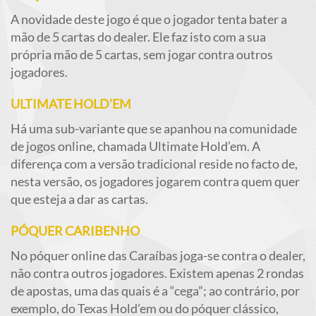
A novidade deste jogo é que o jogador tenta bater a
mão de 5 cartas do dealer. Ele faz isto com a sua
própria mão de 5 cartas, sem jogar contra outros
jogadores.
ULTIMATE HOLD’EM
Há uma sub-variante que se apanhou na comunidade
de jogos online, chamada Ultimate Hold’em. A
diferença com a versão tradicional reside no facto de,
nesta versão, os jogadores jogarem contra quem quer
que esteja a dar as cartas.
PÓQUER CARIBENHO
No póquer online das Caraíbas joga-se contra o dealer,
não contra outros jogadores. Existem apenas 2 rondas
de apostas, uma das quais é a “cega”; ao contrário, por
exemplo, do Texas Hold’em ou do póquer clássico,