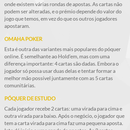
onde existem várias rondas de apostas. As cartas não
podem ser alteradas, e o prémio depende do valor do
jogo que temos, em vez do que os outros jogadores
apostaram.
OMAHA POKER
Esta é outra das variantes mais populares do póquer
online. É semelhante ao Hold’em, mas com uma
diferença importante: 4 cartas são dadas. Embora o
jogador só possa usar duas delas e tentar formar a
melhor mão possível juntamente com as 5 cartas
comunitárias.
PÓQUER DE ESTUDO
Cada jogador recebe 2 cartas: uma virada para cima e
outra virada para baixo. Após o negócio, o jogador que
tem a carta virada para cima faz uma pequena aposta.