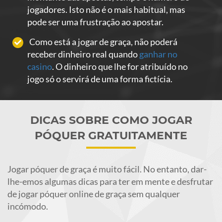
jogadores. Isto não é o mais habitual, mas
pode ser uma frustração ao apostar.
Como está a jogar de graça, não poderá
receber dinheiro real quando
ganhar no
casino
. O dinheiro que lhe for atribuído no
jogo só o servirá de uma forma fictícia.
DICAS SOBRE COMO JOGAR
PÓQUER GRATUITAMENTE
Jogar póquer de graça é muito fácil. No entanto, dar-
lhe-emos algumas dicas para ter em mente e desfrutar
de jogar póquer online de graça sem qualquer
incómodo.