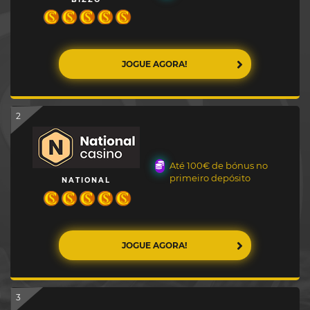
JOGUE AGORA!
2
Até 100€ de bónus no
primeiro depósito
NATIONAL
JOGUE AGORA!
3