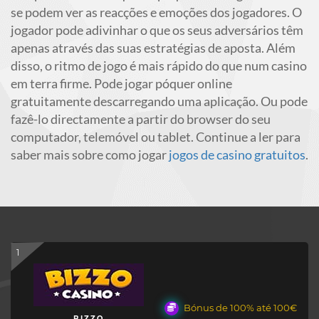
se podem ver as reacções e emoções dos jogadores. O
jogador pode adivinhar o que os seus adversários têm
apenas através das suas estratégias de aposta. Além
disso, o ritmo de jogo é mais rápido do que num casino
em terra firme. Pode jogar póquer online
gratuitamente descarregando uma aplicação. Ou pode
fazê-lo directamente a partir do browser do seu
computador, telemóvel ou tablet. Continue a ler para
saber mais sobre como jogar
jogos de casino gratuitos
.
1
Bónus de 100% até 100€
BIZZO