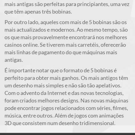
mais antigas são perfeitas para principiantes, uma vez
que têm apenas três bobinas.
Por outro lado, aqueles com mais de 5 bobinas são os
mais actualizados e modernos. Ao mesmo tempo, são
os que mais provavelmente encontrará nos melhores
casinos online. Se tiverem mais carretéis, oferecerão
mais linhas de pagamento do que máquinas mais
antigas.
É importante notar que o formato de 5 bobinas é
perfeito para obter mais ganhos. Os mais antigos têm
um desenho mais simples e não são tão apelativos.
Com o advento da Internet e das novas tecnologias,
foram criados melhores designs. Nas novas máquinas
pode encontrar jogos relacionados com séries, filmes,
música, entre outros. Além de jogos com animações
3D que consistem num desenho tridimensional.