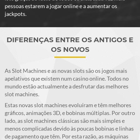
pessoas estarem a jogar online e a aumentar os
jackpots.
DIFERENÇAS ENTRE OS ANTIGOS E
OS NOVOS
As Slot Machines e as novas slots são os jogos mais
apelativos que existem num casino online. Todos no
mundo estão actualmente a desfrutar das melhores
slot machines.
Estas novas slot machines evoluíram e têm melhores
gráficos, animações 3D, e bobinas múltiplas. Por outro
lado, as slot machines clássicas são mais simples e
menos complicadas devido às poucas bobinas e linhas
de pagamento que têm. Por esta razão, as máquinas