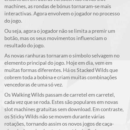
machines, as rondas de bónus tornaram-se mais
interactivas. Agora envolvem o jogador no processo
do jogo.
Ou seja, agora o jogador não se limita a premir um
botão, mas os seus movimentos influenciam o
resultado do jogo.
As novas ranhuras tornaram o símbolo selvagem no
elemento principal do jogo. Hoje em dia, vem em
muitas formas diferentes. Há os Stacked Wilds que
cobrem toda a bobina e criam muitas combinações
vencedoras de uma só vez.
Os Walking Wilds passam de carretel em carretel,
cada vez que se roda. Estes são populares em novas
slot machines gratuitas sem download. Em contraste,
os Sticky Wilds não se movem durante várias
rotações, tornando assim os novos jogos de caça-