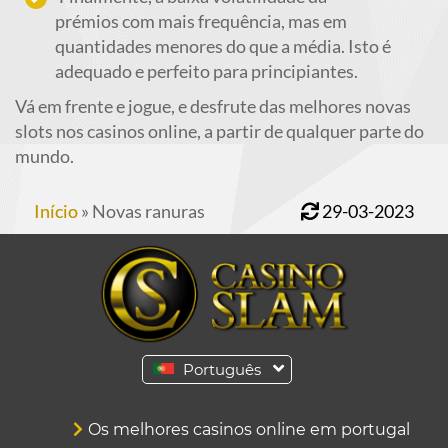
prémios com mais frequência, mas em
quantidades menores do que a média. Isto é
adequado e perfeito para principiantes.
Vá em frente e jogue, e desfrute das melhores novas
slots nos casinos online, a partir de qualquer parte do
mundo.
Início
»
Novas ranuras
29-03-2023
Português
Os melhores casinos online em portugal