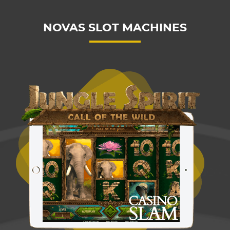
NOVAS SLOT MACHINES