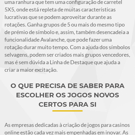
uma ranhura que tem uma configuração de carretel
5X5, onde está repleta de muitas características
lucrativas que se podem aproveitar durante as
rotações. Ganha grupos de 5 ou mais do mesmo tipo
de prémio de símbolo e, assim, também desencadeia a
funcionalidade Avalanche, que pode fazer uma
rotação durar muito tempo. Com a ajuda dos símbolos
selvagens, podem ser criados mais grupos vencedores,
mas é sem dúvida a Linha de Destaque que ajuda a
criar a maior excitação.
O QUE PRECISA DE SABER PARA
ESCOLHER OS JOGOS NOVOS
CERTOS PARA SI
As empresas dedicadas à criação de jogos para casinos
online estão cada vez mais empenhadas em inovar. As