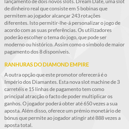
lançamento de dois novos slots. Dream Date, uma slot
de dinheiro real que consiste em 5 bobinas que
permitem ao jogador alcançar 243 rotações
diferentes. Isto permitir-lhe-á personalizar o jogo de
acordo com as suas preferências. Os utilizadores
poderão escolher o tema do jogo, que pode ser
moderno ou histórico. Assim como o símbolo de maior
pagamento dos 8 disponíveis.
RANHURAS DO DIAMOND EMPIRE
A outra opção que este promotor oferecerá é o
Império dos Diamantes. Esta nova slot machine de 3
carretéis e 15 linhas de pagamento tem como
principal atracção o facto de poder multiplicar os
ganhos. O jogador poderá obter até 650 vezes a sua
aposta. Além disso, oferece um prémio monetário de
bónus que permite ao jogador atingir até 888 vezes a
aposta total.