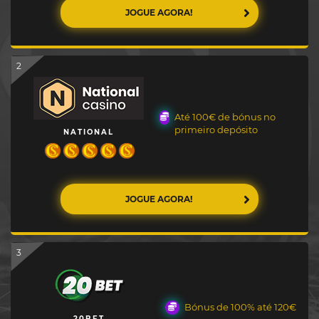
JOGUE AGORA!
2
Até 100€ de bónus no
primeiro depósito
NATIONAL
JOGUE AGORA!
3
Bónus de 100% até 120€
20BET