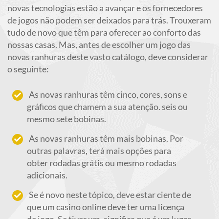
novas tecnologias estão a avançar e os fornecedores
de jogos não podem ser deixados para trás. Trouxeram
tudo de novo que têm para oferecer ao conforto das
nossas casas. Mas, antes de escolher um jogo das
novas ranhuras deste vasto catálogo, deve considerar
o seguinte:
As novas ranhuras têm cinco, cores, sons e
gráficos que chamem a sua atenção. seis ou
mesmo sete bobinas.
As novas ranhuras têm mais bobinas. Por
outras palavras, terá mais opções para
obter rodadas grátis ou mesmo rodadas
adicionais.
Se é novo neste tópico, deve estar ciente de
que um casino online deve ter uma licença
de jogo. Se tiver um, significa que é um lugar