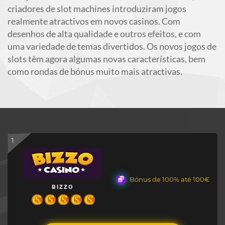
criadores de slot machines introduziram jogos
realmente atractivos em novos casinos. Com
desenhos de alta qualidade e outros efeitos, e com
uma variedade de temas divertidos. Os novos jogos de
slots têm agora algumas novas características, bem
como rondas de bónus muito mais atractivas.
1
Bónus de 100% até 100€
BIZZO