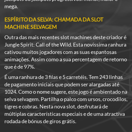
mega.
ESPÍRITO DA SELVA: CHAMADA DA SLOT
MACHINE SELVAGEM
Outra das mais recentes slot machines deste criador é
Jungle Spirit: Call of the Wild. Esta novíssima ranhura
cativou muitos jogadores com as suas espantosas
animações. Assim como a sua percentagem de retorno
que é de 97%.
É uma ranhura de 3 filas e 5 carretéis. Tem 243 linhas
de pagamento iniciais que podem ser alargadas até
1024. Como o nome sugere, este jogo é ambientado na
selva selvagem. Partilha o palco com ursos, crocodilos,
tigres e cobras. Nesta nova slot, desfrutará de
múltiplas características especiais e de uma atractiva
rodada de bónus de giros grátis.