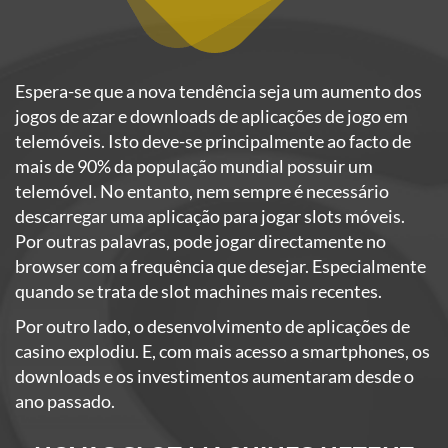
Espera-se que a nova tendência seja um aumento dos
jogos de azar e downloads de aplicações de jogo em
telemóveis. Isto deve-se principalmente ao facto de
mais de 90% da população mundial possuir um
telemóvel. No entanto, nem sempre é necessário
descarregar uma aplicação para jogar slots móveis.
Por outras palavras, pode jogar directamente no
browser com a frequência que desejar. Especialmente
quando se trata de slot machines mais recentes.
Por outro lado, o desenvolvimento de aplicações de
casino explodiu. E, com mais acesso a smartphones, os
downloads e os investimentos aumentaram desde o
ano passado.