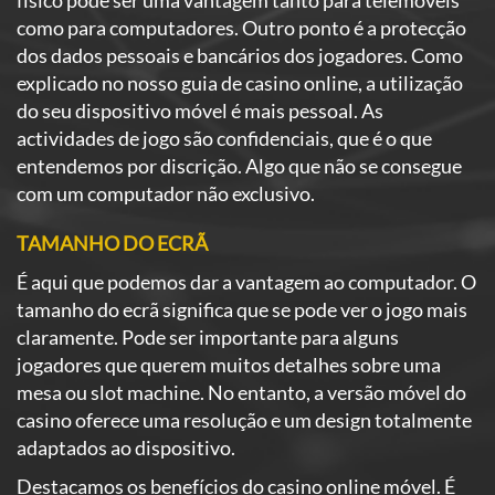
como para computadores. Outro ponto é a protecção
dos dados pessoais e bancários dos jogadores. Como
explicado no nosso guia de casino online, a utilização
do seu dispositivo móvel é mais pessoal. As
actividades de jogo são confidenciais, que é o que
entendemos por discrição. Algo que não se consegue
com um computador não exclusivo.
TAMANHO DO ECRÃ
É aqui que podemos dar a vantagem ao computador. O
tamanho do ecrã significa que se pode ver o jogo mais
claramente. Pode ser importante para alguns
jogadores que querem muitos detalhes sobre uma
mesa ou slot machine. No entanto, a versão móvel do
casino oferece uma resolução e um design totalmente
adaptados ao dispositivo.
Destacamos os benefícios do casino online móvel. É