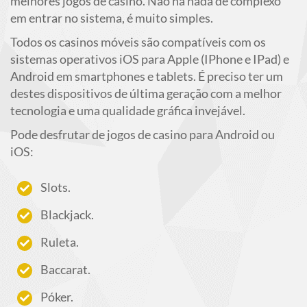
melhores jogos de casino. Não há nada de complexo
em entrar no sistema, é muito simples.
Todos os casinos móveis são compatíveis com os
sistemas operativos iOS para Apple (IPhone e IPad) e
Android em smartphones e tablets. É preciso ter um
destes dispositivos de última geração com a melhor
tecnologia e uma qualidade gráfica invejável.
Pode desfrutar de jogos de casino para Android ou
iOS:
Slots.
Blackjack.
Ruleta.
Baccarat.
Póker.