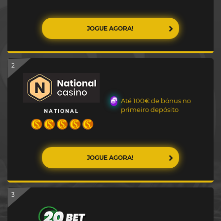
JOGUE AGORA!
2
Até 100€ de bónus no
primeiro depósito
NATIONAL
JOGUE AGORA!
3