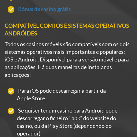
Bónus de casino grátis
COMPATÍVEL COM IOS E SISTEMAS OPERATIVOS
ANDRÓIDES
Todos os casinos móveis são compatíveis com os dois
sistemas operativos mais importantes e populares:
iOS e Android. Disponível para a versão móvel e para
as aplicações. Há duas maneiras de instalar as
aplicações:
Para iOS pode descarregar a partir da
Apple Store.
Se quiser ter um casino para Android pode
descarregar o ficheiro “.apk” do website do
casino, ou da Play Store (dependendo do
operador).